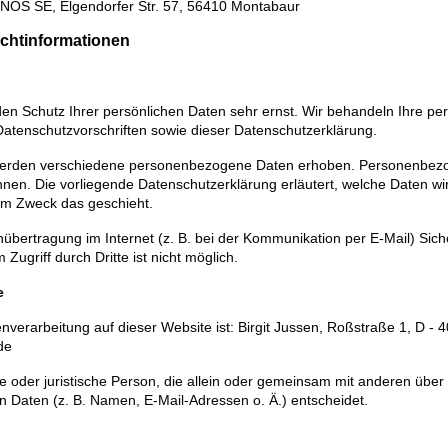
IONOS SE, Elgendorfer Str. 57, 56410 Montabaur
lichtinformationen
den Schutz Ihrer persönlichen Daten sehr ernst. Wir behandeln Ihre p
atenschutzvorschriften sowie dieser Datenschutzerklärung.
werden verschiedene personenbezogene Daten erhoben. Personenbezo
önnen. Die vorliegende Datenschutzerklärung erläutert, welche Daten wi
hem Zweck das geschieht.
nübertragung im Internet (z. B. bei der Kommunikation per E-Mail) Sic
Zugriff durch Dritte ist nicht möglich.
e
tenverarbeitung auf dieser Website ist: Birgit Jussen, Roßstraße 1, D -
de
iche oder juristische Person, die allein oder gemeinsam mit anderen über
Daten (z. B. Namen, E-Mail-Adressen o. Ä.) entscheidet.