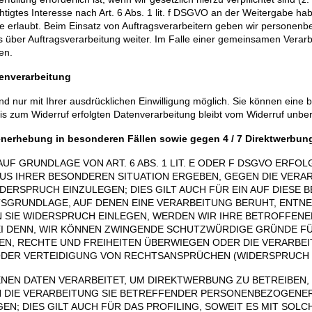
tigtes Interesse nach Art. 6 Abs. 1 lit. f DSGVO an der Weitergabe h
e erlaubt. Beim Einsatz von Auftragsverarbeitern geben wir personen
s über Auftragsverarbeitung weiter. Im Falle einer gemeinsamen Verarb
en.
atenverarbeitung
 nur mit Ihrer ausdrücklichen Einwilligung möglich. Sie können eine bere
is zum Widerruf erfolgten Datenverarbeitung bleibt vom Widerruf unber
nerhebung in besonderen Fällen sowie gegen 4 / 7 Direktwerbung
F GRUNDLAGE VON ART. 6 ABS. 1 LIT. E ODER F DSGVO ERFOLG
 AUS IHRER BESONDEREN SITUATION ERGEBEN, GEGEN DIE VERA
ERSPRUCH EINZULEGEN; DIES GILT AUCH FÜR EIN AUF DIESE
HTSGRUNDLAGE, AUF DENEN EINE VERARBEITUNG BERUHT, ENTNE
 SIE WIDERSPRUCH EINLEGEN, WERDEN WIR IHRE BETROFFEN
SEI DENN, WIR KÖNNEN ZWINGENDE SCHUTZWÜRDIGE GRÜNDE FÜ
SEN, RECHTE UND FREIHEITEN ÜBERWIEGEN ODER DIE VERARBE
ER VERTEIDIGUNG VON RECHTSANSPRÜCHEN (WIDERSPRUCH NAC
N DATEN VERARBEITET, UM DIREKTWERBUNG ZU BETREIBEN, S
 DIE VERARBEITUNG SIE BETREFFENDER PERSONENBEZOGENE
N; DIES GILT AUCH FÜR DAS PROFILING, SOWEIT ES MIT SOL