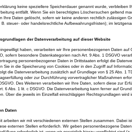
erklärung keine speziellere Speicherdauer genannt wurde, verbleiben
rbeitung entfällt. Wenn Sie ein berechtigtes Löschersuchen geltend ma
 Ihre Daten gelöscht, sofern wir keine anderen rechtlich zulässigen G
. steuer- oder handelsrechtliche Aufbewahrungsfristen); im letztgenan
sgrundlagen der Datenverarbeitung auf dieser Website
ingewilligt haben, verarbeiten wir Ihre personenbezogenen Daten auf Gr
VO, sofern besondere Datenkategorien nach Art. 9 Abs. 1 DSGVO verarb
Übertragung personenbezogener Daten in Drittstaaten erfolgt die Date
rn Sie in die Speicherung von Cookies oder in den Zugriff auf Informatio
rfolgt die Datenverarbeitung zusätzlich auf Grundlage von § 25 Abs. 1 TD
tragserfüllung oder zur Durchführung vorvertraglicher Maßnahmen erford
b DSGVO. Des Weiteren verarbeiten wir Ihre Daten, sofern diese zur Erfü
Art. 6 Abs. 1 lit. c DSGVO. Die Datenverarbeitung kann ferner auf Grun
gen. Über die jeweils im Einzelfall einschlägigen Rechtsgrundlagen wird
en Daten
 arbeiten wir mit verschiedenen externen Stellen zusammen. Dabei ist
e externen Stellen erforderlich. Wir geben personenbezogene Daten n
üllung erforderlich ist, wenn wir gesetzlich hierzu verpflichtet sind (