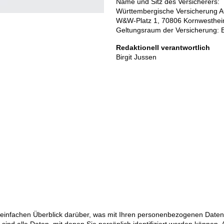
Name und Sitz des Versicherers:
Württembergische Versicherung 
W&W-Platz 1, 70806 Kornwesthe
Geltungsraum der Versicherung: 
Redaktionell verantwortlich
Birgit Jussen
einfachen Überblick darüber, was mit Ihren personenbezogenen Daten 
nd alle Daten, mit denen Sie persönlich identifiziert werden können. 