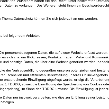
nft widerrufen. Außerdem haben Sie das Recht, unter bestimmten Umstä
n Daten zu verlangen. Des Weiteren steht Ihnen ein Beschwerderecht
m Thema Datenschutz können Sie sich jederzeit an uns wenden.
te bei folgendem Anbieter:
 Die personenbezogenen Daten, die auf dieser Website erfasst werden
nn es sich v. a. um IP-Adressen, Kontaktanfragen, Meta- und Kommunik
e und sonstige Daten, die über eine Website generiert werden, handel
ke der Vertragserfüllung gegenüber unseren potenziellen und bestehen
en, schnellen und effizienten Bereitstellung unseres Online-Angebots 
eine entsprechende Einwilligung abgefragt wurde, erfolgt die Verarbeitu
Abs. 1 TDDDG, soweit die Einwilligung die Speicherung von Cookies ode
ingerprinting) im Sinne des TDDDG umfasst. Die Einwilligung ist jederz
 Daten nur insoweit verarbeiten, wie dies zur Erfüllung seiner Leistungs
 befolgen.